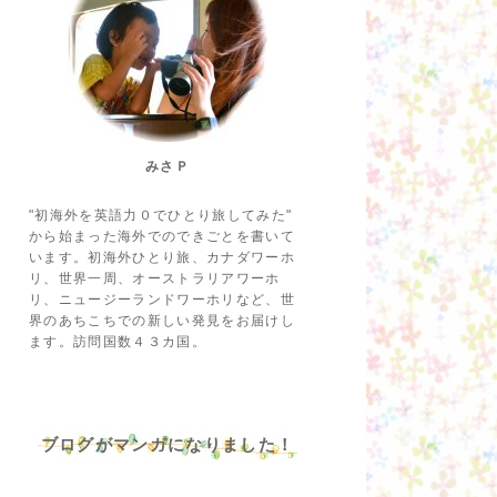
みさＰ
"初海外を英語力０でひとり旅してみた"
から始まった海外でのできごとを書いて
います。初海外ひとり旅、カナダワーホ
リ、世界一周、オーストラリアワーホ
リ、ニュージーランドワーホリなど、世
界のあちこちでの新しい発見をお届けし
ます。訪問国数４３カ国。
ブログがマンガになりました！