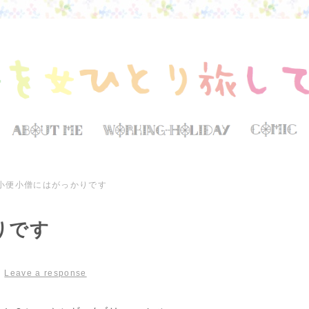
小便小僧にはがっかりです
りです
|
Leave a response