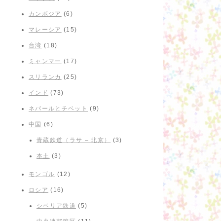
カンボジア
(6)
マレーシア
(15)
台湾
(18)
ミャンマー
(17)
スリランカ
(25)
インド
(73)
ネパールとチベット
(9)
中国
(6)
青蔵鉄道（ラサ – 北京）
(3)
本土
(3)
モンゴル
(12)
ロシア
(16)
シベリア鉄道
(5)