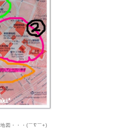
図・・・(￣∇￣+)