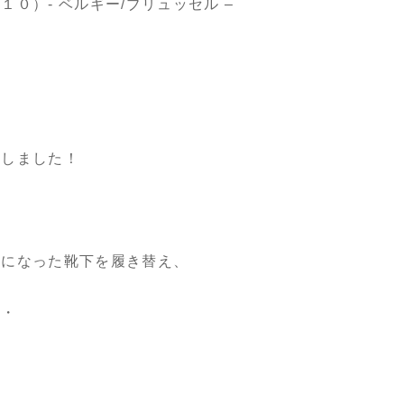
０）- ベルギー/ブリュッセル –
にしました！
れになった靴下を履き替え、
・・