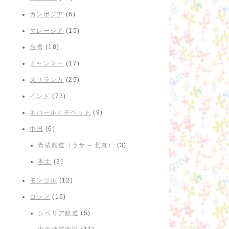
カンボジア
(6)
マレーシア
(15)
台湾
(18)
ミャンマー
(17)
スリランカ
(25)
インド
(73)
ネパールとチベット
(9)
中国
(6)
青蔵鉄道（ラサ – 北京）
(3)
本土
(3)
モンゴル
(12)
ロシア
(16)
シベリア鉄道
(5)