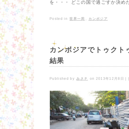
を・・・ どこの国で過ごすか決めた
Posted in
世界一周
,
カンボジア
カンボジアでトゥクト
結果
Published by
みさＰ
on
2013年12月8日
|