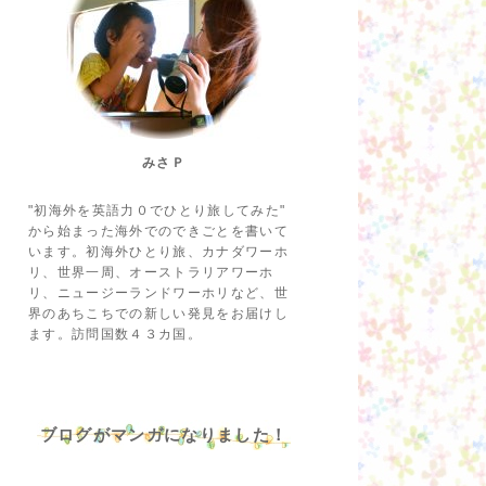
みさＰ
"初海外を英語力０でひとり旅してみた"
から始まった海外でのできごとを書いて
います。初海外ひとり旅、カナダワーホ
リ、世界一周、オーストラリアワーホ
リ、ニュージーランドワーホリなど、世
界のあちこちでの新しい発見をお届けし
ます。訪問国数４３カ国。
ブログがマンガになりました！