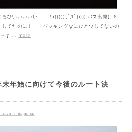
いいいい！！！(((((( ;ﾟДﾟ))))) バス出発は６
トしてたのに！！！パッキングなにひとつしてないの
ッキ …
more
年末年始に向けて今後のルート決
Leave a response