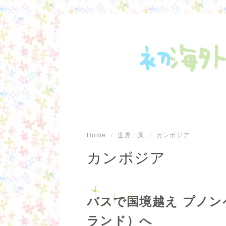
Home
/
世界一周
/
カンボジア
カンボジア
バスで国境越え プノン
ランド）へ