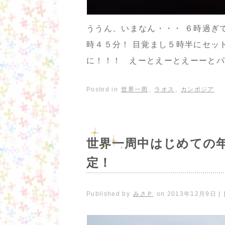
ううん、いまなん・・・ ６時過ぎてるひい
時４５分！ 目覚まし５時半にセッ
に！！！ えーとえーとえーーとパ
Posted in
世界一周
,
ラオス
,
カンボジア
世界一周中はじめての
定！
Published by
みさＰ
on
2013年12月9日
|