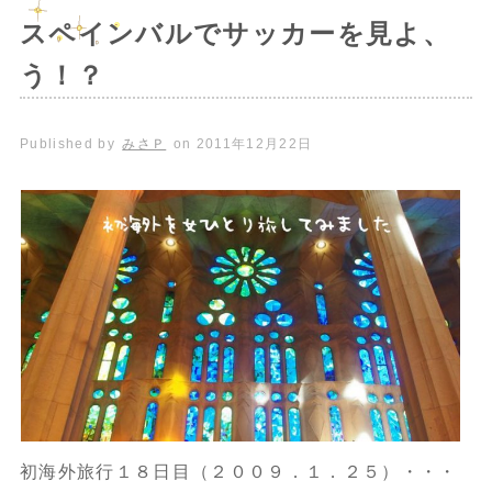
スペインバルでサッカーを見よ、
う！？
Published by
みさＰ
on
2011年12月22日
初海外旅行１８日目（２００９．１．２５）・・・