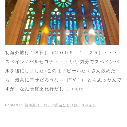
初海外旅行１８日目（２００９．１．２５）・・・
スペイン / バルセロナ・・・ いい気分でスペインバ
ルを後にしました♪このままビールたくさん飲めた
ら、最高に幸せだろうな～（*´∀｀） とも思ったんで
すが、なんせ貧乏旅行だし …
more
Posted in
初海外ヨーロッパ周遊ひとり旅
,
スペイン