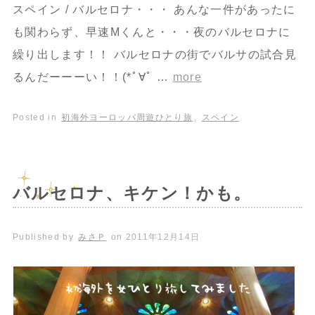
スペイン / バルセロナ・・・ あんな一件があったに
も関わらず、早速Mくんと・・・夜のバルセロナに
繰り出します！！ バルセロナの街でバルサの試合見
るんだーーーい！！(*ﾟ∀ﾟ …
more
Posted in
初海外ヨーロッパ周遊ひとり旅
,
スペイン
バルセロナ、キケン！かも。
Published by
みさＰ
on
2011年12月14日