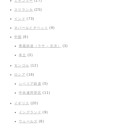
ミャンマー
(17)
スリランカ
(25)
インド
(73)
ネパールとチベット
(9)
中国
(6)
青蔵鉄道（ラサ – 北京）
(3)
本土
(3)
モンゴル
(12)
ロシア
(16)
シベリア鉄道
(5)
中央連邦管区
(11)
イギリス
(20)
イングランド
(9)
ウェールズ
(8)