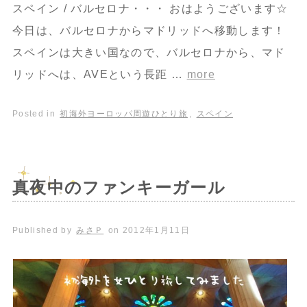
スペイン / バルセロナ・・・ おはようございます☆
今日は、バルセロナからマドリッドへ移動します！
スペインは大きい国なので、バルセロナから、マド
リッドへは、AVEという長距 …
more
Posted in
初海外ヨーロッパ周遊ひとり旅
,
スペイン
真夜中のファンキーガール
Published by
みさＰ
on
2012年1月11日