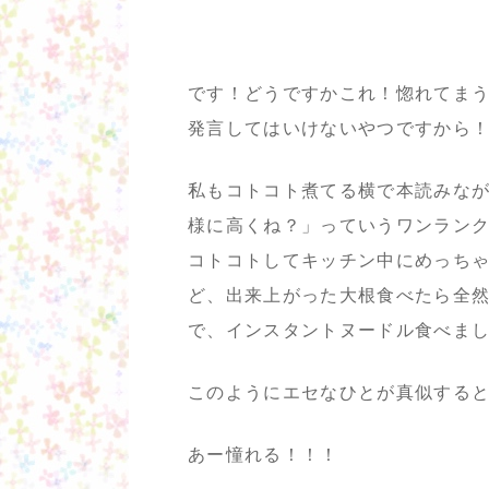
です！どうですかこれ！惚れてま
発言してはいけないやつですから
私もコトコト煮てる横で本読みな
様に高くね？」っていうワンラン
コトコトしてキッチン中にめっち
ど、出来上がった大根食べたら全
で、インスタントヌードル食べま
このようにエセなひとが真似する
あー憧れる！！！