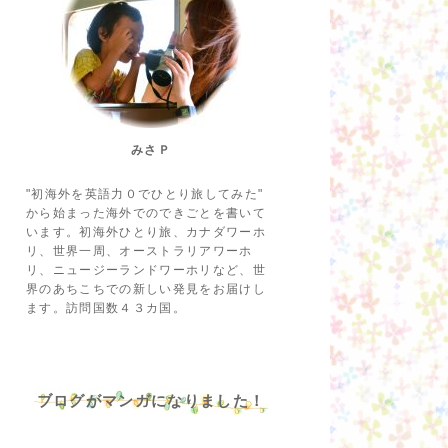
みさＰ
"初海外を英語力０でひとり旅してみた"
から始まった海外でのできごとを書いて
います。初海外ひとり旅、カナダワーホ
リ、世界一周、オーストラリアワーホ
リ、ニュージーランドワーホリなど、世
界のあちこちでの新しい発見をお届けし
ます。訪問国数４３カ国。
ブログがマンガになりました！