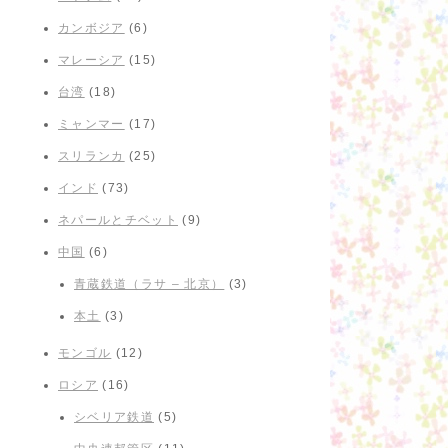
カンボジア
(6)
マレーシア
(15)
台湾
(18)
ミャンマー
(17)
スリランカ
(25)
インド
(73)
ネパールとチベット
(9)
中国
(6)
青蔵鉄道（ラサ – 北京）
(3)
本土
(3)
モンゴル
(12)
ロシア
(16)
シベリア鉄道
(5)