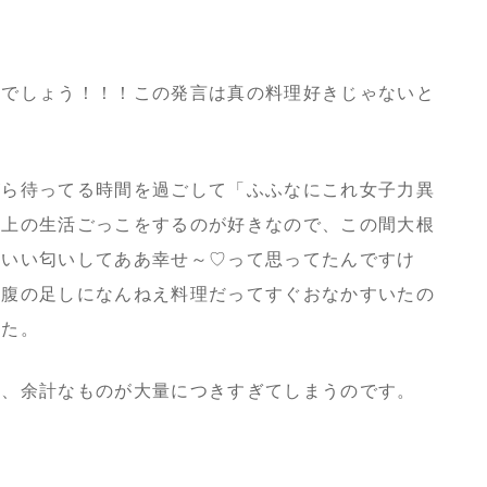
うでしょう！！！この発言は真の料理好きじゃないと
！
がら待ってる時間を過ごして「ふふなにこれ女子力異
ク上の生活ごっこをするのが好きなので、この間大根
ゃいい匂いしてああ幸せ～♡って思ってたんですけ
然腹の足しになんねえ料理だってすぐおなかすいたの
した。
と、余計なものが大量につきすぎてしまうのです。