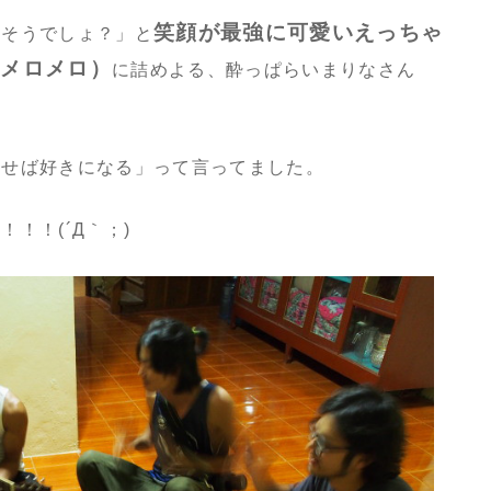
笑顔が最強に可愛いえっちゃ
？そうでしょ？」と
もメロメロ）
に詰めよる、酔っぱらいまりなさん
話せば好きになる」って言ってました。
！！(´Д｀；)