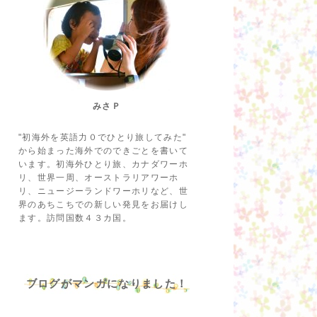
みさＰ
"初海外を英語力０でひとり旅してみた"
から始まった海外でのできごとを書いて
います。初海外ひとり旅、カナダワーホ
リ、世界一周、オーストラリアワーホ
リ、ニュージーランドワーホリなど、世
界のあちこちでの新しい発見をお届けし
ます。訪問国数４３カ国。
ブログがマンガになりました！