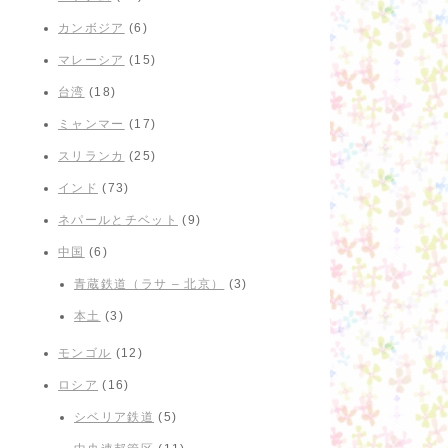
カンボジア
(6)
マレーシア
(15)
台湾
(18)
ミャンマー
(17)
スリランカ
(25)
インド
(73)
ネパールとチベット
(9)
中国
(6)
青蔵鉄道（ラサ – 北京）
(3)
本土
(3)
モンゴル
(12)
ロシア
(16)
シベリア鉄道
(5)